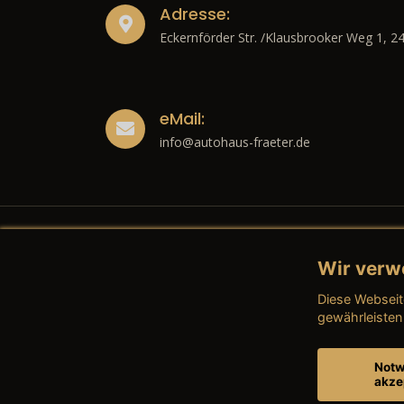
Adresse:
Eckernförder Str. /Klausbrooker Weg 1, 2
eMail:
info@autohaus-fraeter.de
Wir verw
Recht
Diese Webseit
→ Imp
gewährleisten
→ Date
Notw
akze