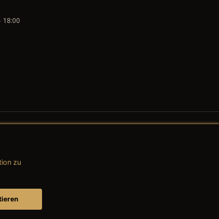
- 18:00
tion zu
AGB (Teile & Zubehör)
AGB (Dienstleistungen)
tieren