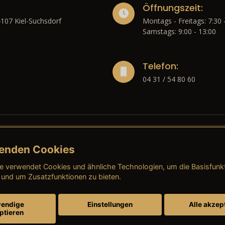
Öffnungszeit:
4107 Kiel-Suchsdorf
Montags - Freitags: 7:30 
Samstags: 9:00 - 13:00
Telefon:
04 31 / 54 80 60
enden Cookies
liches
e verwendet Cookies und ähnliche Technologien, um die Basisfunk
ressum
→ AGB (Neuwagen)
→ 
 und um Zusatzfunktionen zu bieten.
nschutzerklärung
→ AGB (Gebrauchtwagen)
→ 
endige
Einstellungen
Alle akzep
ptieren