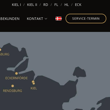
KIEL I
KIEL II
RD
FL
HL
ECK
RBEKUNDEN
KONTAKT
SERVICE-TERMIN