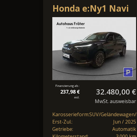
Honda e:Ny1 Navi
PDC LED Kamera
SHZ
Finanzierung ab.:
32.480,00 €
237,98 €
mtl.
MwSt. ausweisbar
Karosserieform:
SUV/Geländewagen/
Erst-Zul.:
Jun / 2025
Getriebe:
Automatik
Kilometerstand:
3.000 km