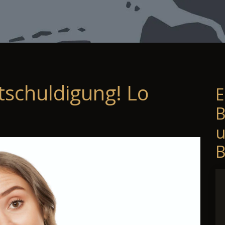
tschuldigung! Lo
E
B
B