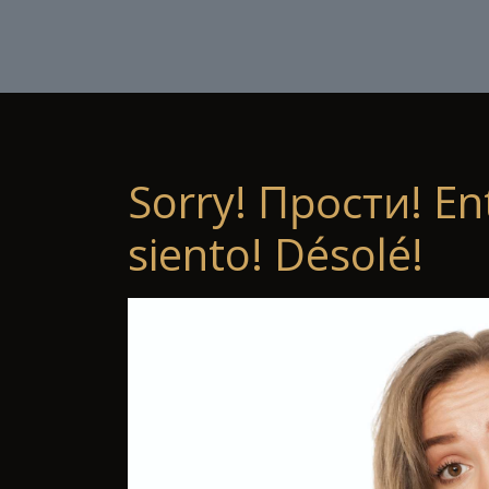
Sorry! Прости! En
siento! Désolé!