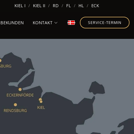
KIEL I
KIEL II
RD
FL
HL
ECK
RBEKUNDEN
KONTAKT
SERVICE-TERMIN