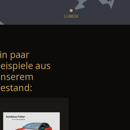
in paar
eispiele aus
unserem
estand: