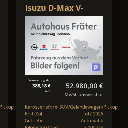
Isuzu D-Max V-
Cross 2.2 LED 360°
3,5t Autom. Leder
ACC
Finanzierung ab.:
52.980,00 €
388,18 €
mtl.
MwSt. ausweisbar
Pickup
Karosserieform:
SUV/Geländewagen/Pickup
Erst-Zul.:
Jul / 2026
Getriebe:
Automatik
Kilometerstand:
5.000 km