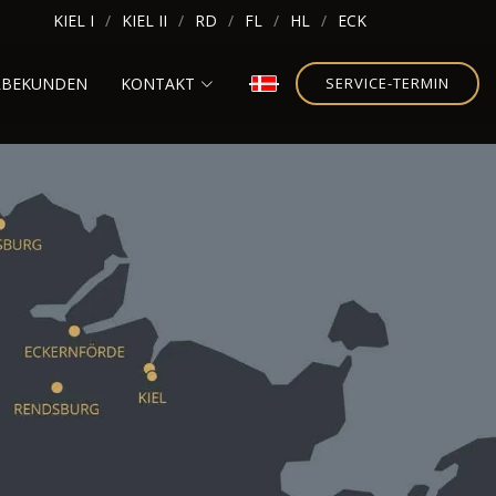
KIEL I
KIEL II
RD
FL
HL
ECK
RBEKUNDEN
KONTAKT
SERVICE-TERMIN