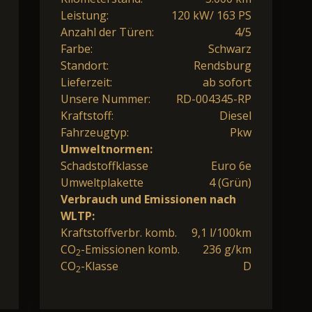
Leistung:
120 kW/ 163 PS
Anzahl der Türen:
4/5
Farbe:
Schwarz
Standort:
Rendsburg
Lieferzeit:
ab sofort
Unsere Nummer:
RD-004345-RP
Kraftstoff:
Diesel
Fahrzeugtyp:
Pkw
Umweltnormen:
Schadstoffklasse
Euro 6e
Umweltplakette
4 (Grün)
Verbrauch und Emissionen nach
WLTP:
Kraftstoffverbr. komb.
9,1 l/100km
CO
-Emissionen komb.
236 g/km
2
CO
-Klasse
D
2