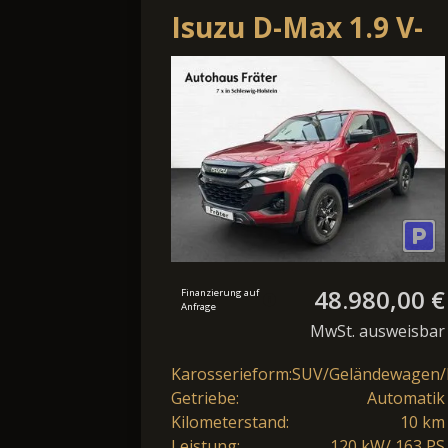
Isuzu D-Max 1.9 V-
Cross 3,5t
Anhängelast
Kamera Carpla
48.980,00 €
Finanzierung auf
Anfrage
MwSt. ausweisbar
Karosserieform:
SUV/Geländewagen/
Getriebe:
Automatik
Kilometerstand:
10 km
Leistung:
120 kW/ 163 PS