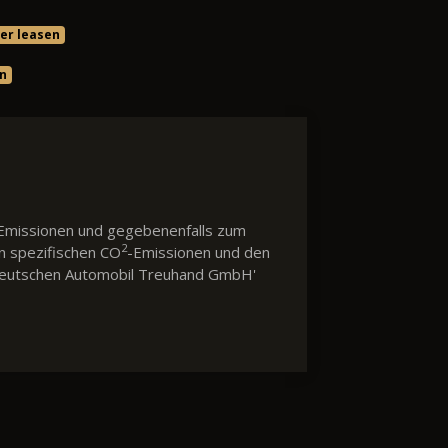
er leasen
en
Emissionen und gegebenenfalls zum
2
en spezifischen CO
-Emissionen und den
 'Deutschen Automobil Treuhand GmbH'