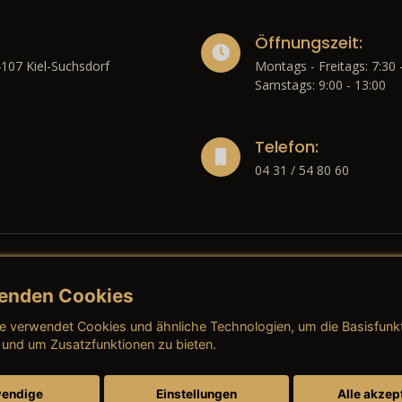
Öffnungszeit:
4107 Kiel-Suchsdorf
Montags - Freitags: 7:30 
Samstags: 9:00 - 13:00
Telefon:
04 31 / 54 80 60
enden Cookies
liches
e verwendet Cookies und ähnliche Technologien, um die Basisfunk
ressum
→ AGB (Neuwagen)
→ 
 und um Zusatzfunktionen zu bieten.
nschutzerklärung
→ AGB (Gebrauchtwagen)
→ 
endige
Einstellungen
Alle akzep