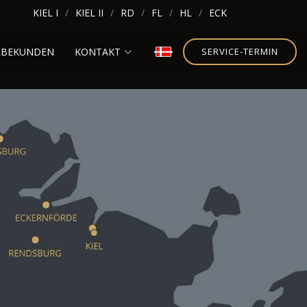
KIEL I
KIEL II
RD
FL
HL
ECK
RBEKUNDEN
KONTAKT
SERVICE-TERMIN