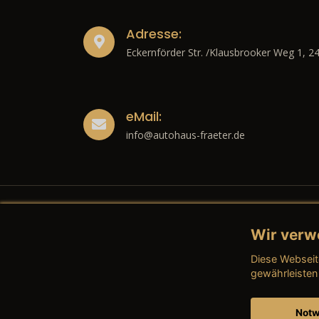
Adresse:
Eckernförder Str. /Klausbrooker Weg 1, 2
eMail:
info@autohaus-fraeter.de
Wir verw
Recht
Diese Webseit
→ Imp
gewährleisten
→ Date
Notw