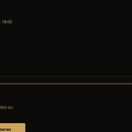
- 18:00
tion zu
AGB (Teile & Zubehör)
AGB (Dienstleistungen)
tieren