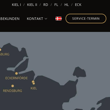
KIEL I
KIEL II
RD
FL
HL
ECK
RBEKUNDEN
KONTAKT
SERVICE-TERMIN