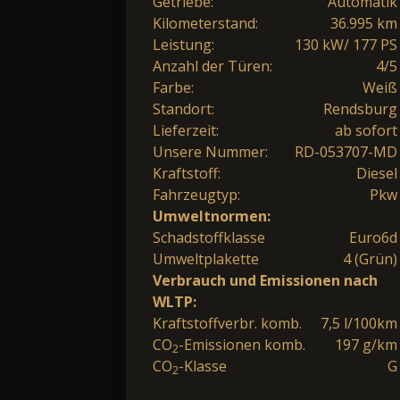
Getriebe:
Automatik
Kilometerstand:
36.995 km
Leistung:
130 kW/ 177 PS
Anzahl der Türen:
4/5
Farbe:
Weiß
Standort:
Rendsburg
Lieferzeit:
ab sofort
Unsere Nummer:
RD-053707-MD
Kraftstoff:
Diesel
Fahrzeugtyp:
Pkw
Umweltnormen:
Schadstoffklasse
Euro6d
Umweltplakette
4 (Grün)
Verbrauch und Emissionen nach
WLTP:
Kraftstoffverbr. komb.
7,5 l/100km
CO
-Emissionen komb.
197 g/km
2
CO
-Klasse
G
2