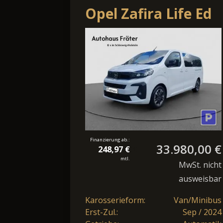
Opel Zafira Life Ed
2.0D Automat.
Kamera 9-Sitzer
PDC
Finanzierung ab.:
33.980,00 €
248,97 €
mtl.
MwSt. nicht
ausweisbar
Karosserieform:
Van/Minibus
Erst-Zul.:
Sep / 2024