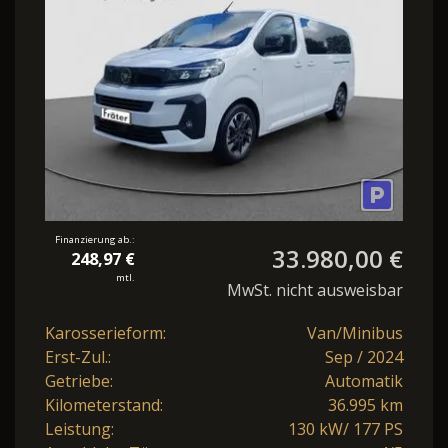
Sitzer PDC
Finanzierung ab.:
33.980,00 €
248,97 €
mtl.
MwSt. nicht ausweisbar
Karosserieform:
Van/Minibus
Erst-Zul.:
Sep / 2024
Getriebe:
Automatik
Kilometerstand:
36.995 km
Leistung:
130 kW/ 177 PS