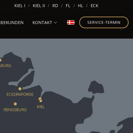
KIEL I
KIEL II
RD
FL
HL
ECK
RBEKUNDEN
KONTAKT
SERVICE-TERMIN