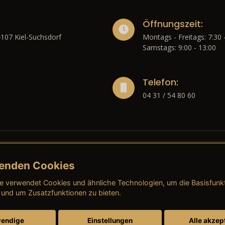
Öffnungszeit:
4107 Kiel-Suchsdorf
Montags - Freitags: 7:30 
Samstags: 9:00 - 13:00
Telefon:
04 31 / 54 80 60
enden Cookies
liches
e verwendet Cookies und ähnliche Technologien, um die Basisfunk
ressum
→ AGB (Neuwagen)
→ 
 und um Zusatzfunktionen zu bieten.
nschutzerklärung
→ AGB (Gebrauchtwagen)
→ 
endige
Einstellungen
Alle akzep