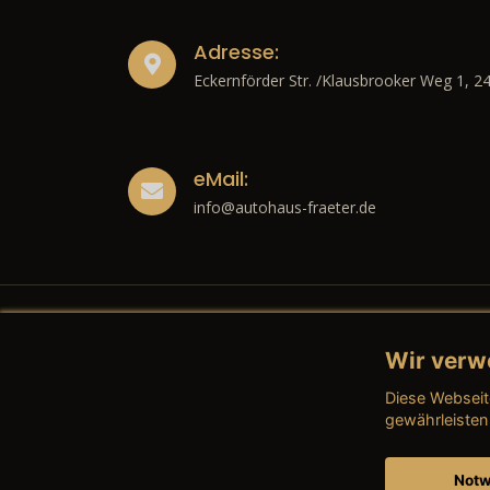
Adresse:
Eckernförder Str. /Klausbrooker Weg 1, 2
eMail:
info@autohaus-fraeter.de
Wir verw
Recht
Diese Webseit
→ Imp
gewährleisten
→ Date
Notw