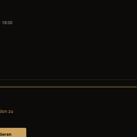
- 18:00
tion zu
AGB (Teile & Zubehör)
AGB (Dienstleistungen)
tieren