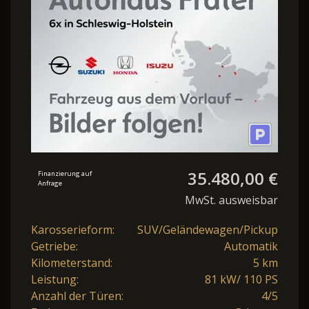
PDC
35.480,00 €
Finanzierung auf
Anfrage
MwSt. ausweisbar
Karosserieform:
SUV/Geländewagen/Pickup
Getriebe:
Automatik
Kilometerstand:
5 km
Leistung:
81 kW/ 110 PS
Anzahl der Türen:
4/5