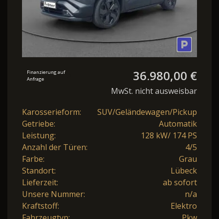
36.980,00 €
Finanzierung auf
Anfrage
MwSt. nicht ausweisbar
Karosserieform:
SUV/Geländewagen/Pickup
Getriebe:
Automatik
Leistung:
128 kW/ 174 PS
Anzahl der Türen:
4/5
Farbe:
Grau
Standort:
Lübeck
Lieferzeit:
ab sofort
Unsere Nummer:
n/a
Kraftstoff:
Elektro
Fahrzeugtyp:
Pkw