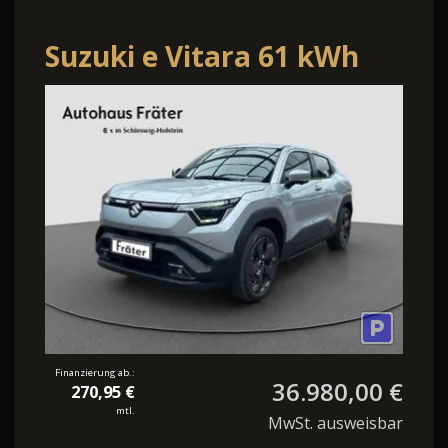
Suzuki e Vitara 61 kWh
Comfort+ Pano-Dach
Navi 360°Cam
Finanzierung ab.:
36.980,00 €
270,95 €
mtl.
MwSt. ausweisbar