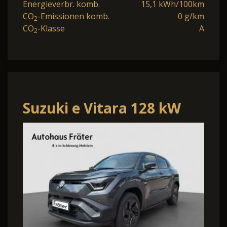
Energieverbr. komb.
15,1 kWh/100km
CO
-Emissionen komb.
0 g/km
2
CO
-Klasse
A
2
Suzuki e Vitara 128 kW
eAxle Comfort