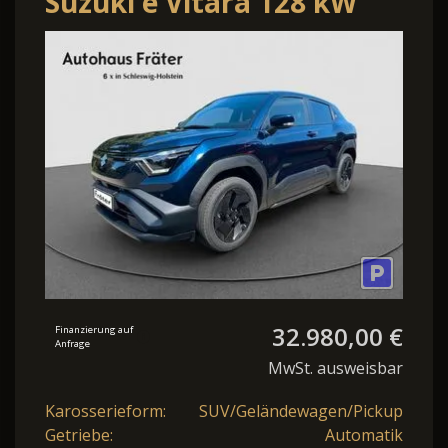
Suzuki e Vitara 128 kW
eAxle Comfort
32.980,00 €
Finanzierung auf
Anfrage
MwSt. ausweisbar
Karosserieform:
SUV/Geländewagen/Pickup
Getriebe:
Automatik