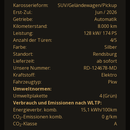
Karosserieform:
SUV/Geländewagen/Pickup
Erst-Zul.:
Jun / 2026
Getriebe:
Automatik
Kilometerstand:
8.000 km
Leistung:
128 kW/ 174 PS
Anzahl der Türen:
4/5
Farbe:
Silber
Standort:
Rendsburg
Lieferzeit:
ab sofort
Unsere Nummer:
RD-124678-MD
Kraftstoff:
Elektro
Fahrzeugtyp:
Pkw
Umweltnormen:
Umweltplakette
4 (Grün)
Verbrauch und Emissionen nach WLTP:
Energieverbr. komb.
15,1 kWh/100km
CO
-Emissionen komb.
0 g/km
2
CO
-Klasse
A
2