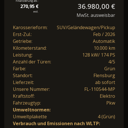
Finanzierung ab.:
36.980,00 €
270,95 €
mtl.
MwSt. ausweisbar
Karosserieform:
SUV/Geländewagen/Pickup
Erst-Zul.:
Feb / 2026
Getriebe:
Automatik
Kilometerstand:
10.000 km
Leistung:
128 kW/ 174 PS
Anzahl der Türen:
4/5
Farbe:
Grün
Standort:
Flensburg
Lieferzeit:
ab sofort
Unsere Nummer:
FL-110544-MP
Kraftstoff:
Elektro
Fahrzeugtyp:
Pkw
Umweltnormen:
Umweltplakette
4 (Grün)
Verbrauch und Emissionen nach WLTP: