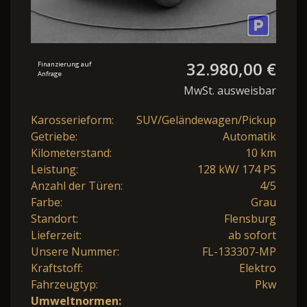
32.980,00 €
Finanzierung auf
Anfrage
MwSt. ausweisbar
Karosserieform:
SUV/Geländewagen/Pickup
Getriebe:
Automatik
Kilometerstand:
10 km
Leistung:
128 kW/ 174 PS
Anzahl der Türen:
4/5
Farbe:
Grau
Standort:
Flensburg
Lieferzeit:
ab sofort
Unsere Nummer:
FL-133307-MP
Kraftstoff:
Elektro
Fahrzeugtyp:
Pkw
Umweltnormen: