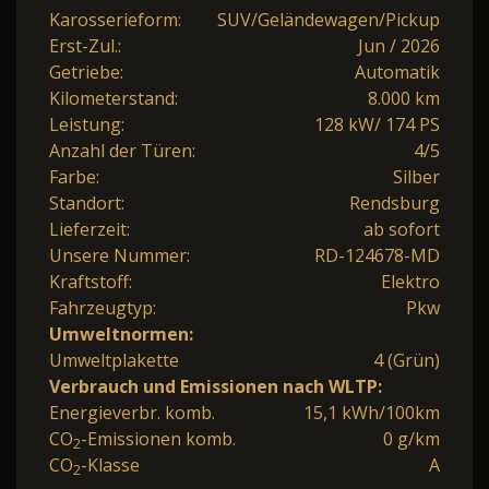
Karosserieform:
SUV/Geländewagen/Pickup
Erst-Zul.:
Jun / 2026
Getriebe:
Automatik
Kilometerstand:
8.000 km
Leistung:
128 kW/ 174 PS
Anzahl der Türen:
4/5
Farbe:
Silber
Standort:
Rendsburg
Lieferzeit:
ab sofort
Unsere Nummer:
RD-124678-MD
Kraftstoff:
Elektro
Fahrzeugtyp:
Pkw
Umweltnormen:
Umweltplakette
4 (Grün)
Verbrauch und Emissionen nach WLTP:
Energieverbr. komb.
15,1 kWh/100km
CO
-Emissionen komb.
0 g/km
2
CO
-Klasse
A
2