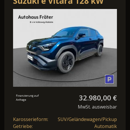
Suzuki e Vitara 128 kW
eAxle Comfort
32.980,00 €
Finanzierung auf
Anfrage
MwSt. ausweisbar
Karosserieform:
SUV/Geländewagen/Pickup
Getriebe:
Automatik