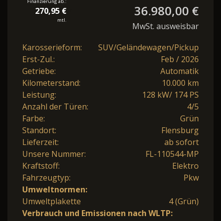
Finanzierung ab.:
36.980,00 €
270,95 €
mtl.
MwSt. ausweisbar
Karosserieform:
SUV/Geländewagen/Pickup
Erst-Zul.:
Feb / 2026
Getriebe:
Automatik
Kilometerstand:
10.000 km
Leistung:
128 kW/ 174 PS
Anzahl der Türen:
4/5
Farbe:
Grün
Standort:
Flensburg
Lieferzeit:
ab sofort
Unsere Nummer:
FL-110544-MP
Kraftstoff:
Elektro
Fahrzeugtyp:
Pkw
Umweltnormen:
Umweltplakette
4 (Grün)
Verbrauch und Emissionen nach WLTP: