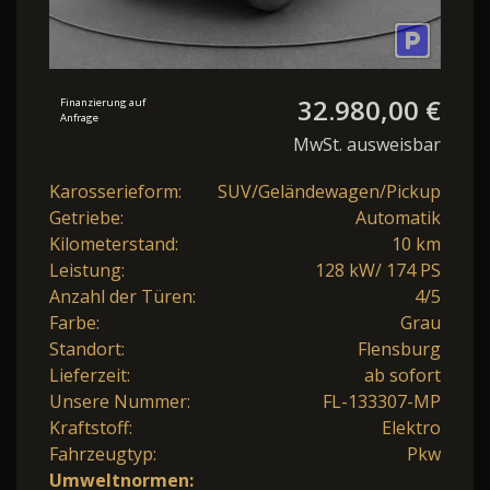
32.980,00 €
Finanzierung auf
Anfrage
MwSt. ausweisbar
Karosserieform:
SUV/Geländewagen/Pickup
Getriebe:
Automatik
Kilometerstand:
10 km
Leistung:
128 kW/ 174 PS
Anzahl der Türen:
4/5
Farbe:
Grau
Standort:
Flensburg
Lieferzeit:
ab sofort
Unsere Nummer:
FL-133307-MP
Kraftstoff:
Elektro
Fahrzeugtyp:
Pkw
Umweltnormen: