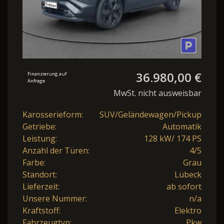
36.980,00 €
Finanzierung auf
Anfrage
MwSt. nicht ausweisbar
Karosserieform:
SUV/Geländewagen/Pickup
Getriebe:
Automatik
Leistung:
128 kW/ 174 PS
Anzahl der Türen:
4/5
Farbe:
Grau
Standort:
Lübeck
Lieferzeit:
ab sofort
Unsere Nummer:
n/a
Kraftstoff:
Elektro
Fahrzeugtyp:
Pkw