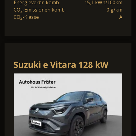
Energieverbr. komb.
15,1 kWh/100km
CO
-Emissionen komb.
0 g/km
2
CO
-Klasse
A
2
Suzuki e Vitara 128 kW
eAxle Comfort