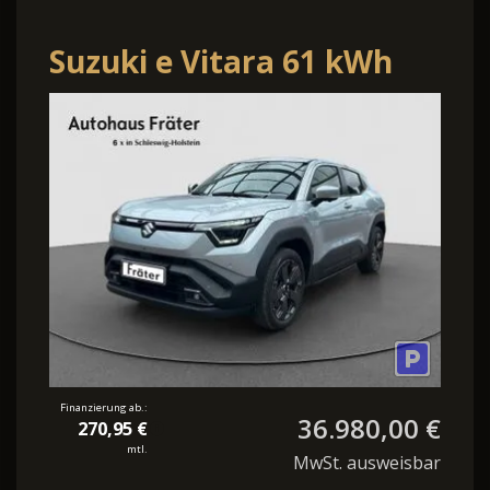
Suzuki e Vitara 61 kWh
Comfort+ Pano-Dach
Navi 360°Cam
Finanzierung ab.:
36.980,00 €
270,95 €
mtl.
MwSt. ausweisbar