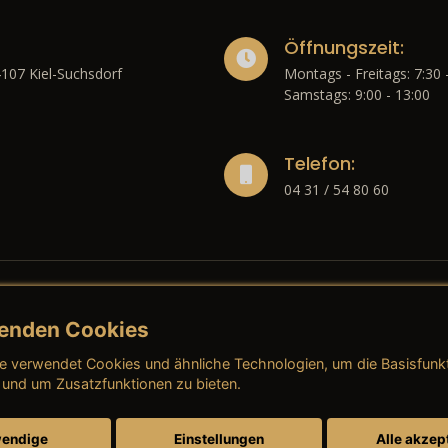
Öffnungszeit:
4107 Kiel-Suchsdorf
Montags - Freitags: 7:30 
Samstags: 9:00 - 13:00
Telefon:
04 31 / 54 80 60
enden Cookies
liches
e verwendet Cookies und ähnliche Technologien, um die Basisfunk
ressum
→ AGB (Neuwagen)
→ 
 und um Zusatzfunktionen zu bieten.
nschutzerklärung
→ AGB (Gebrauchtwagen)
→ 
endige
Einstellungen
Alle akzep