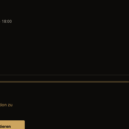
- 18:00
tion zu
AGB (Teile & Zubehör)
AGB (Dienstleistungen)
tieren