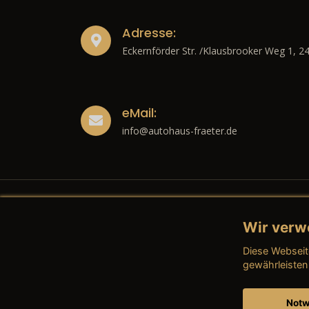
Adresse:
Eckernförder Str. /Klausbrooker Weg 1, 2
eMail:
info@autohaus-fraeter.de
Wir verw
Recht
Diese Webseit
→ Imp
gewährleisten
→ Date
Notw