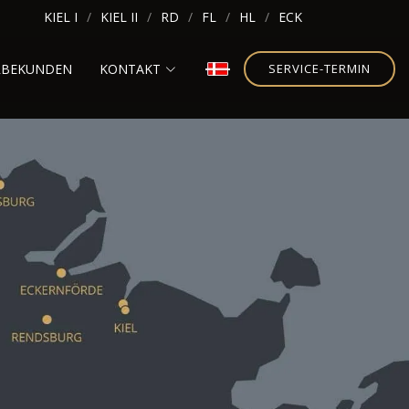
KIEL I
KIEL II
RD
FL
HL
ECK
RBEKUNDEN
KONTAKT
SERVICE-TERMIN