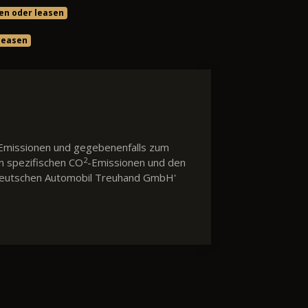
en oder leasen
leasen
Emissionen und gegebenenfalls zum
2
en spezifischen CO
-Emissionen und den
 'Deutschen Automobil Treuhand GmbH'