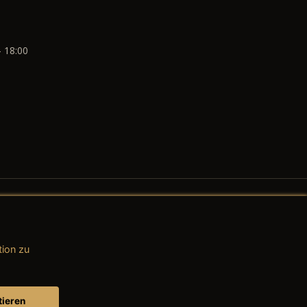
- 18:00
tion zu
AGB (Teile & Zubehör)
AGB (Dienstleistungen)
tieren