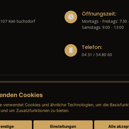
Öffnungszeit:
4107 Kiel-Suchsdorf
Montags - Freitags: 7:30 
Samstags: 9:00 - 13:00
Telefon:
04 31 / 54 80 60
enden Cookies
liches
e verwendet Cookies und ähnliche Technologien, um die Basisfunk
ressum
→ AGB (Neuwagen)
→ 
 und um Zusatzfunktionen zu bieten.
nschutzerklärung
→ AGB (Gebrauchtwagen)
→ 
endige
Einstellungen
Alle akzep