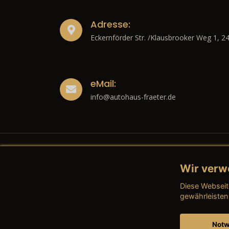
Adresse:
Eckernförder Str. /Klausbrooker Weg 1, 2
eMail:
info@autohaus-fraeter.de
Wir verw
Recht
Diese Webseit
→ Imp
gewährleisten
→ Date
Notw