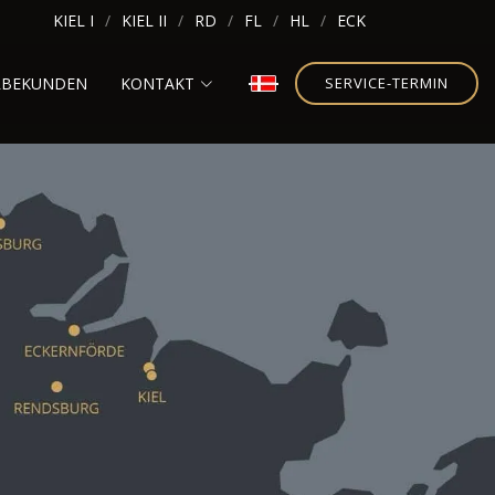
KIEL I
KIEL II
RD
FL
HL
ECK
RBEKUNDEN
KONTAKT
SERVICE-TERMIN