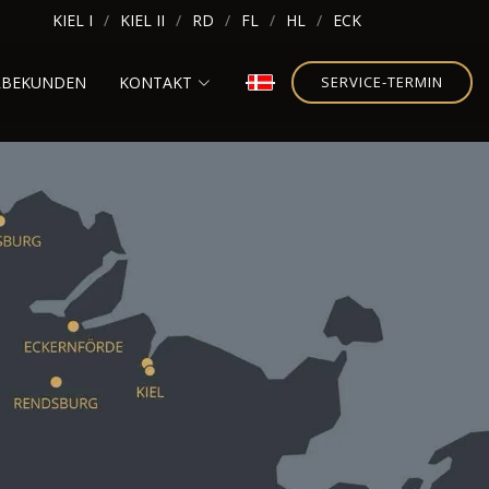
KIEL I
KIEL II
RD
FL
HL
ECK
RBEKUNDEN
KONTAKT
SERVICE-TERMIN