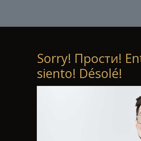
Sorry! Прости! En
siento! Désolé!