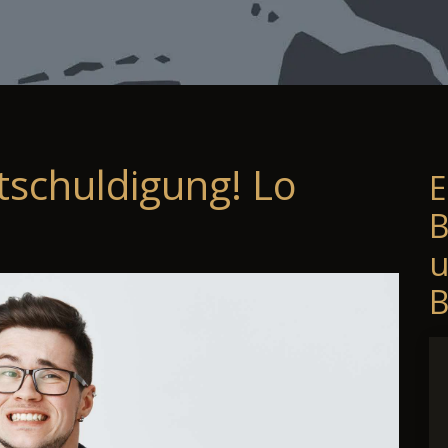
tschuldigung! Lo
E
B
B