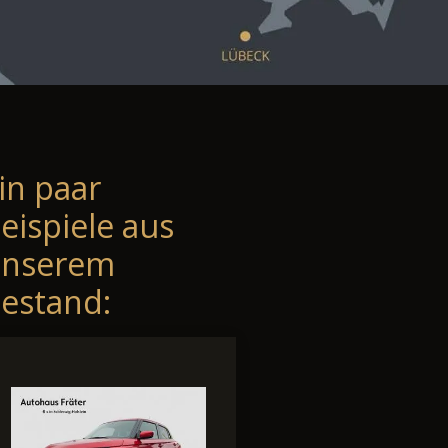
in paar
eispiele aus
unserem
estand: