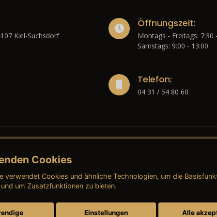
Öffnungszeit:
4107 Kiel-Suchsdorf
Montags - Freitags: 7:30 
Samstags: 9:00 - 13:00
Telefon:
04 31 / 54 80 60
enden Cookies
liches
e verwendet Cookies und ähnliche Technologien, um die Basisfunk
ressum
→ AGB (Neuwagen)
→ 
 und um Zusatzfunktionen zu bieten.
nschutzerklärung
→ AGB (Gebrauchtwagen)
→ 
endige
Einstellungen
Alle akzep