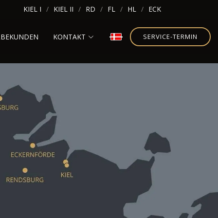
KIEL I
KIEL II
RD
FL
HL
ECK
RBEKUNDEN
KONTAKT
SERVICE-TERMIN