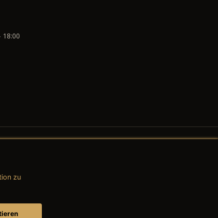
- 18:00
tion zu
AGB (Teile & Zubehör)
AGB (Dienstleistungen)
tieren