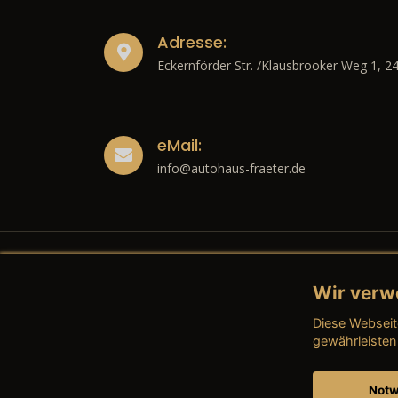
Adresse:
Eckernförder Str. /Klausbrooker Weg 1, 2
eMail:
info@autohaus-fraeter.de
Wir verw
Recht
Diese Webseit
→ Imp
gewährleisten
→ Date
Notw