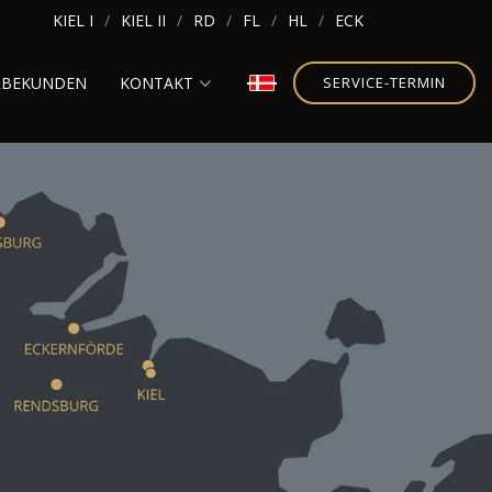
KIEL I
KIEL II
RD
FL
HL
ECK
RBEKUNDEN
KONTAKT
SERVICE-TERMIN