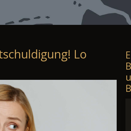
tschuldigung! Lo
E
B
B