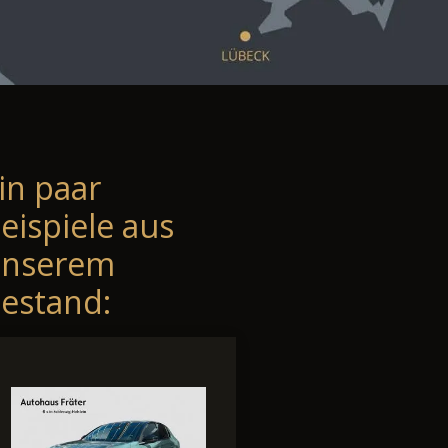
in paar
eispiele aus
unserem
estand: