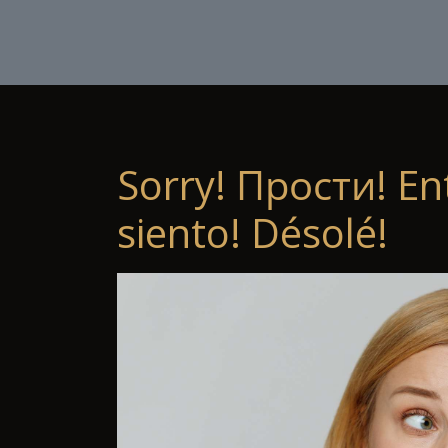
Sorry! Прости! En
siento! Désolé!