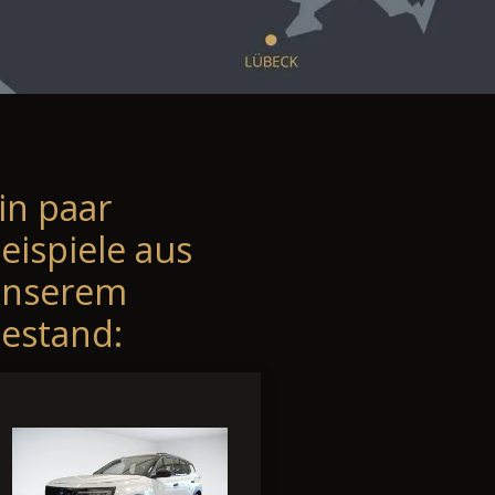
in paar
eispiele aus
unserem
estand: