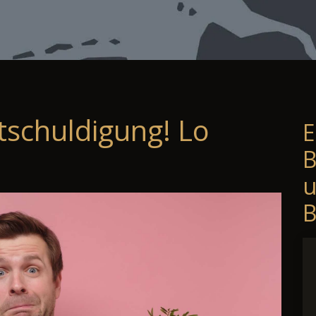
tschuldigung! Lo
E
B
B