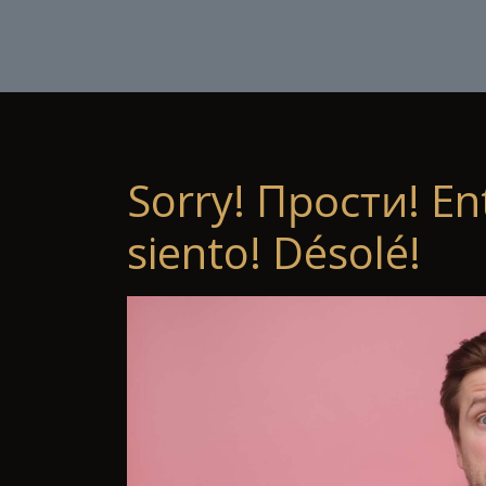
Sorry! Прости! En
siento! Désolé!