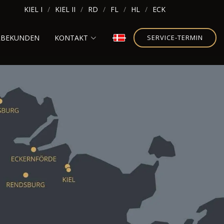
KIEL I
KIEL II
RD
FL
HL
ECK
RBEKUNDEN
KONTAKT
SERVICE-TERMIN