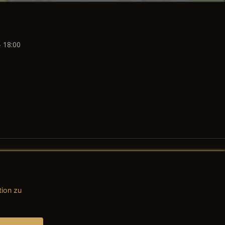
- 18:00
tion zu
AGB (Teile & Zubehör)
AGB (Dienstleistungen)