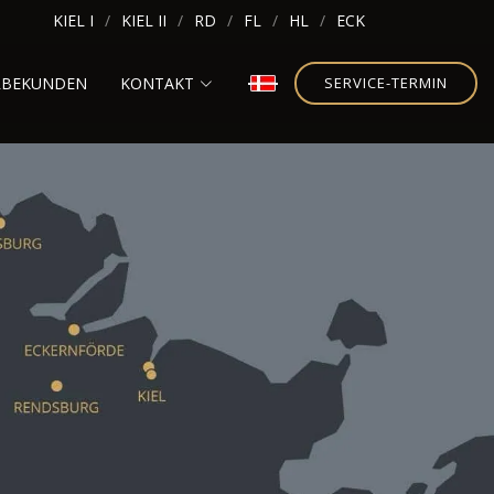
KIEL I
KIEL II
RD
FL
HL
ECK
RBEKUNDEN
KONTAKT
SERVICE-TERMIN