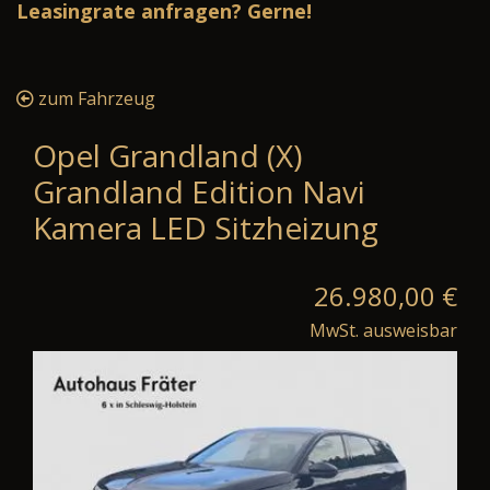
Leasingrate anfragen? Gerne!
zum Fahrzeug
Opel Grandland (X)
Grandland Edition Navi
Kamera LED Sitzheizung
26.980,00 €
MwSt. ausweisbar