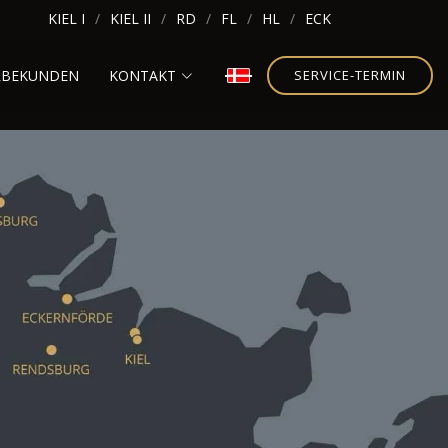
KIEL I
KIEL II
RD
FL
HL
ECK
RBEKUNDEN
KONTAKT
SERVICE-TERMIN