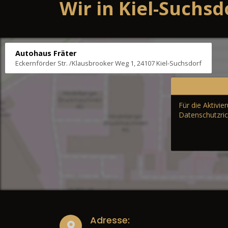
Wir in Kiel-Suchsd
Autohaus Fräter
Eckernförder Str. /Klausbrooker Weg 1, 24107 Kiel-Suchsdorf
Für die Aktivi
Datenschutzric
Adresse: