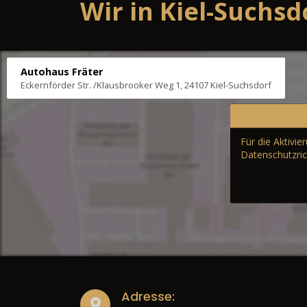
Wir in Kiel-Suchsd
Autohaus Fräter
Eckernförder Str. /Klausbrooker Weg 1, 24107 Kiel-Suchsdorf
Für die Aktivi
Datenschutzric
Adresse: