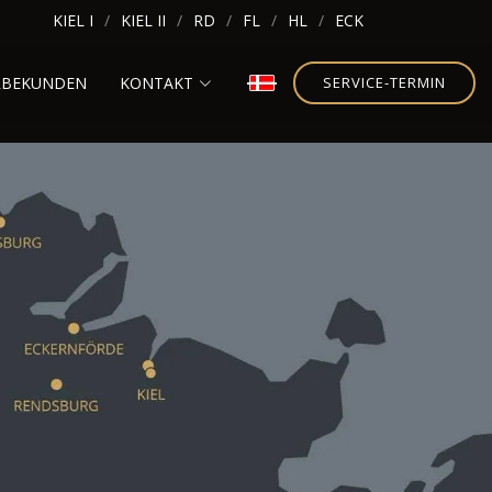
KIEL I
KIEL II
RD
FL
HL
ECK
RBEKUNDEN
KONTAKT
SERVICE-TERMIN