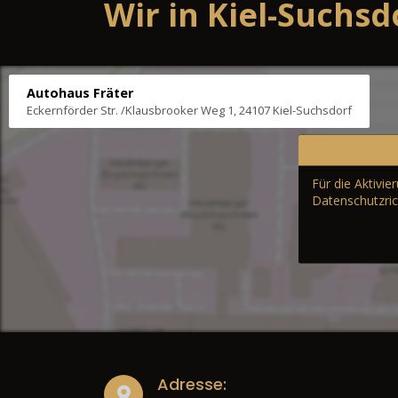
Wir in Kiel-Suchsd
Autohaus Fräter
Eckernförder Str. /Klausbrooker Weg 1, 24107 Kiel-Suchsdorf
Für die Aktivi
Datenschutzric
Adresse: