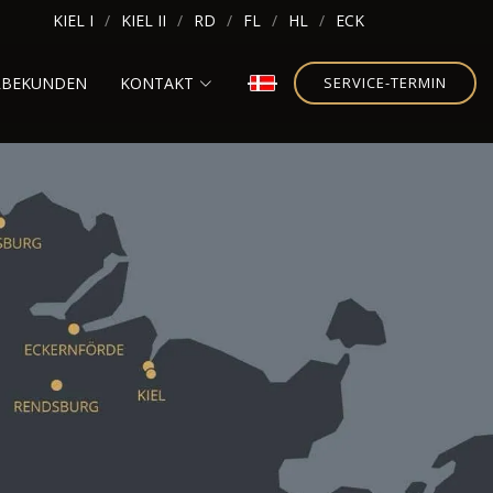
KIEL I
KIEL II
RD
FL
HL
ECK
RBEKUNDEN
KONTAKT
SERVICE-TERMIN