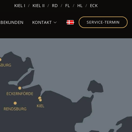
KIEL I
KIEL II
RD
FL
HL
ECK
RBEKUNDEN
KONTAKT
SERVICE-TERMIN