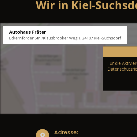
Wir in Kiel-Suchsd
Autohaus Fräter
Eckernförder Str. /Klausbrooker Weg 1, 24107 Kiel-Suchsdorf
Für die Aktivi
Datenschutzric
Adresse: