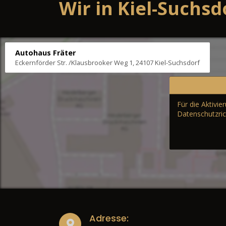
Wir in Kiel-Suchsd
Autohaus Fräter
Eckernförder Str. /Klausbrooker Weg 1, 24107 Kiel-Suchsdorf
Für die Aktivi
Datenschutzric
Adresse: