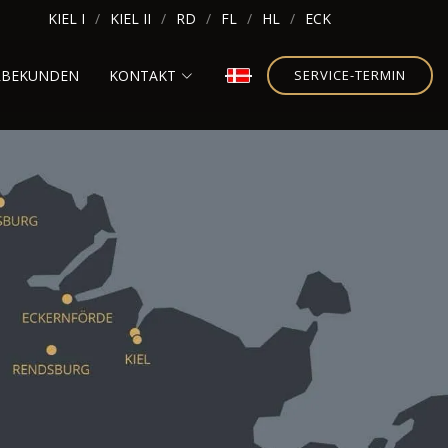
KIEL I
KIEL II
RD
FL
HL
ECK
RBEKUNDEN
KONTAKT
SERVICE-TERMIN