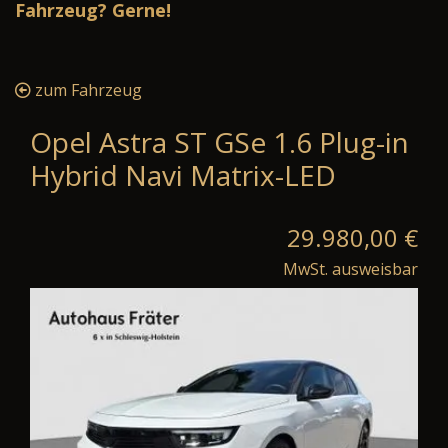
Fahrzeug? Gerne!
zum Fahrzeug
Opel Astra ST GSe 1.6 Plug-in
Hybrid Navi Matrix-LED
29.980,00 €
MwSt. ausweisbar