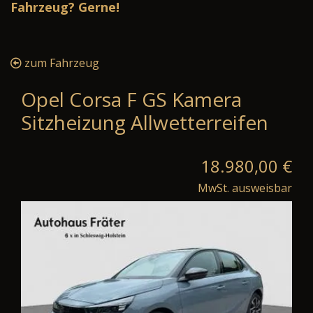
Fahrzeug? Gerne!
zum Fahrzeug
Opel Corsa F GS Kamera
Sitzheizung Allwetterreifen
18.980,00 €
MwSt. ausweisbar