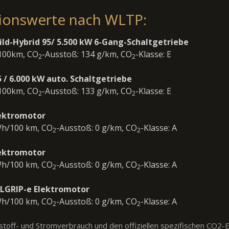
sionswerte nach WLTP:
Mild-Hybrid 95/ 5.500 kW 6-Gang-Schaltgetriebe
/100km, CO
-Ausstoß: 134 g/km, CO
-Klasse: E
2
2
5 / 6.000 kW auto. Schaltgetriebe
/100km, CO
-Ausstoß: 133 g/km, CO
-Klasse: E
2
2
lektromotor
Wh/100 km, CO
-Ausstoß: 0 g/km, CO
-Klasse: A
2
2
lektromotor
Wh/100 km, CO
-Ausstoß: 0 g/km, CO
-Klasse: A
2
2
LLGRIP-e Elektromotor
Wh/100 km, CO
-Ausstoß: 0 g/km, CO
-Klasse: A
2
2
ftstoff- und Stromverbrauch und den offiziellen spezifischen CO