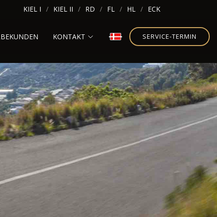
KIEL I
KIEL II
RD
FL
HL
ECK
RBEKUNDEN
KONTAKT
SERVICE-TERMIN