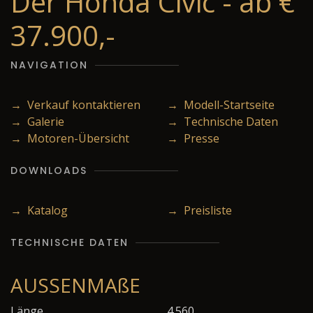
Der Honda Civic - ab €
37.900,-
NAVIGATION
→ Verkauf kontaktieren
→ Modell-Startseite
→ Galerie
→ Technische Daten
→ Motoren-Übersicht
→ Presse
DOWNLOADS
→ Katalog
→ Preisliste
TECHNISCHE DATEN
AUSSENMAßE
Länge
4.560