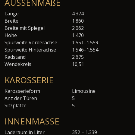
AUSSENMAßE
Länge
4.374
Breite
1.860
Breite mit Spiegel
2.062
Höhe
1.470
Spurweite Vorderachse
1.551–1.559
Spurweite Hinterachse
1.546–1.554
Radstand
2.675
Wendekreis
10,51
KAROSSERIE
Karosserieform
Limousine
Anz der Türen
5
Sitzplätze
5
INNENMASSE
Laderaum in Liter
352 – 1.339