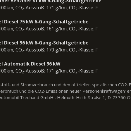
iner Benziner 81 kW 6-Gang-Schaltgetriebe
/100km, CO
-Ausstoß: 171 g/km, CO
-Klasse: F
2
2
el Diesel 75 kW 6-Gang-Schaltgetriebe
/100km, CO
-Ausstoß: 161 g/km, CO
-Klasse: F
2
2
el Diesel 96 kW 6-Gang-Schaltgetriebe
/100km, CO
-Ausstoß: 170 g/km, CO
-Klasse: F
2
2
el Automatik Diesel 96 kW
/100km, CO
-Ausstoß: 171 g/km, CO
-Klasse: F
2
2
ftstoff- und Stromverbrauch und den offiziellen spezifischen CO
fverbrauch und die CO2-Emissionen neuer Personenkraftwagen' e
utomobil Treuhand GmbH , Helmuth-Hirth-Straße 1, D-73760 Ostfil