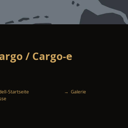
rgo / Cargo-e
ll-Startseite
→ Galerie
sse