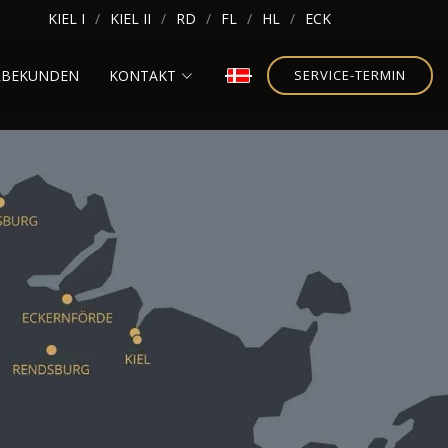
KIEL I
KIEL II
RD
FL
HL
ECK
RBEKUNDEN
KONTAKT
SERVICE-TERMIN