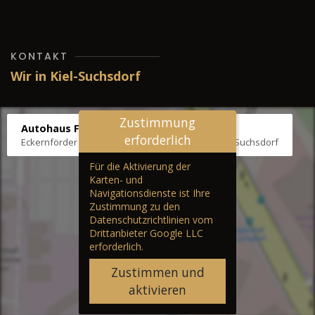
KONTAKT
Wir in Kiel-Suchsdorf
Zustimmung
Autohaus Fräter
erforderlich
Eckernförder Str. /Klausbrooker Weg 1, 24107 Kiel-Suchsdorf
Für die Aktivierung der
Karten- und
Navigationsdienste ist Ihre
Zustimmung zu den
Datenschutzrichtlinien vom
Drittanbieter Google LLC
erforderlich.
Zustimmen und
aktivieren