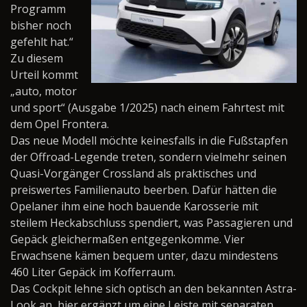
Programm
bisher noch
gefehlt hat.“
Zu diesem
Urteil kommt
„auto, motor
und sport“ (Ausgabe 1/2025) nach einem Fahrtest mit
dem Opel Frontera.
Das neue Modell möchte keinesfalls in die Fußstapfen
der Offroad-Legende treten, sondern vielmehr seinen
Quasi-Vorgänger Crossland als praktisches und
preiswertes Familienauto beerben. Dafür hätten die
Opelaner ihm eine hoch bauende Karosserie mit
steilem Heckabschluss spendiert, was Passagieren und
Gepäck gleichermaßen entgegenkomme. Vier
Erwachsene kämen bequem unter, dazu mindestens
460 Liter Gepäck im Kofferraum.
Das Cockpit lehne sich optisch an den bekannten Astra-
Look an, hier ergänzt um eine Leiste mit separaten