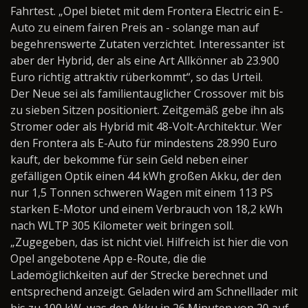
Fahrtest. „Opel bietet mit dem Frontera Electric ein E-
Auto zu einem fairen Preis an - solange man auf
begehrenswerte
Zutaten verzichtet. Interessanter ist
aber der Hybrid, der als eine Art Allkönner ab 23.900
Euro richtig attraktiv rüberkommt“, so das Urteil.
Der Neue sei als familientauglicher Crossover mit bis
zu sieben Sitzen positioniert. Zeitgemäß gebe ihn als
Stromer oder als Hybrid mit 48-Volt-Architektur. Wer
den Frontera als E-Auto für mindestens 28.990 Euro
kauft, der bekomme für sein Geld neben einer
gefälligen Optik einen 44 kWh großen Akku, der den
nur 1,5 Tonnen schweren Wagen mit einem 113 PS
starken E-Motor und einem Verbrauch von 18,2 kWh
nach WLTP 305 Kilometer weit bringen soll.
„Zugegeben, das ist nicht viel. Hilfreich ist hier die von
Opel angebotene App e-Route, die die
Lademöglichkeiten auf der Strecke berechnet und
entsprechend anzeigt. Geladen wird am Schnelllader mit
bis zu 100 kW, was den Akku in 26 Minuten von 20 auf