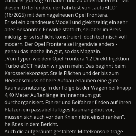
zumal er günstig zu haben und zu unterhalten ist.“ Mit
diesem Urteil endete der Fahrtest von „autoBILD“
(16/2025) mit dem nagelneuen Opel Frontera.
Er sei ein brandneues Modell und gleichzeitig ein sehr
alter Bekannter. Er wirke stattlich, sei aber im Preis
mickrig. Er sei schlicht konstruiert, doch technisch voll
modern. Der Opel Frontera sei irgendwie anders -
genau das mache ihn gut, so das Magazin.
„Von Typen wie dem Opel Frontera 1.2 Direkt Injektion
Turbo eDCT hätten wir gern mehr. Das beginnt beim
Karosseriekonzept. Steile Flächen und der bis zum
Heckabschluss höhere Aufbau erlauben eine gute
Raumausnutzung. In der Folge ist der Wagen bei knapp
4,40 Meter Außenlänge im Innenraum gut
durchorganisiert. Fahrer und Beifahrer finden auf ihren
Plätzen ein passabel-luftiges Raumangebot vor,
müssen sich auch vor den Knien nicht einschränken“,
heißt es in dem Bericht.
Auch die aufgeräumt gestaltete Mittelkonsole trage