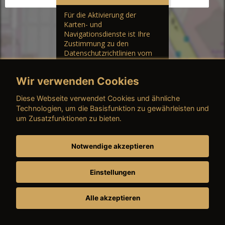
Für die Aktivierung der
Karten- und
Navigationsdienste ist Ihre
Zustimmung zu den
Datenschutzrichtlinien vom
Drittanbieter Google LLC
erforderlich.
Wir verwenden Cookies
Zustimmen und
Diese Webseite verwendet Cookies und ähnliche
aktivieren
Technologien, um die Basisfunktion zu gewährleisten und
um Zusatzfunktionen zu bieten.
Notwendige akzeptieren
Adresse:
Eckernförder Str. /Klausbrooker Weg 1, 24107 Kiel-
Einstellungen
Suchsdorf
Alle akzeptieren
Öffnungszeit:
Montags - Freitags: 7:30 - 18:00