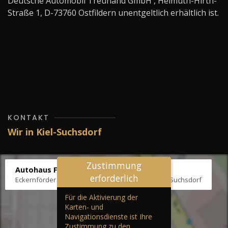
Deutsche Automobil Treuhand GmbH , Helmuth-Hirth-
Straße 1, D-73760 Ostfildern unentgeltlich erhältlich ist.
KONTAKT
Wir in Kiel-Suchsdorf
Zustimmung
Autohaus Fräter
erforderlich
Eckernförder Str. /Klausbrooker Weg 1, 24107 Kiel-Suchsdorf
Für die Aktivierung der
Karten- und
Navigationsdienste ist Ihre
Zustimmung zu den