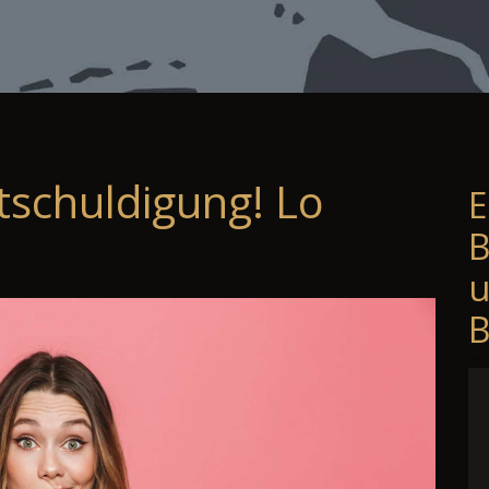
tschuldigung! Lo
E
B
B