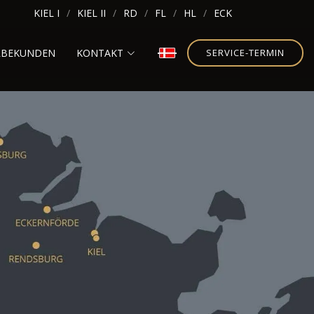
KIEL I
KIEL II
RD
FL
HL
ECK
RBEKUNDEN
KONTAKT
SERVICE-TERMIN