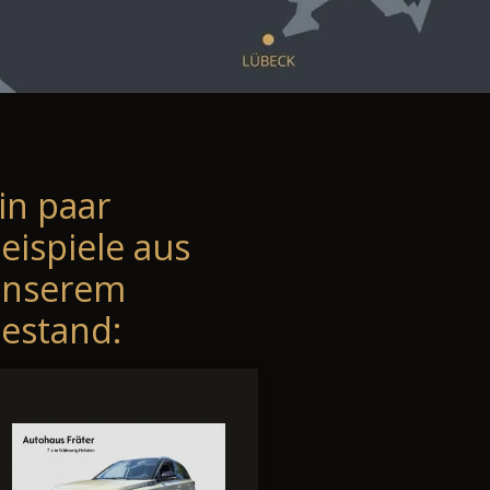
in paar
eispiele aus
unserem
estand: