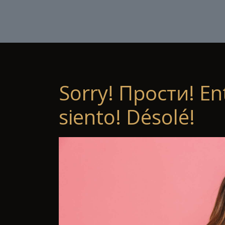
Sorry! Прости! En
siento! Désolé!