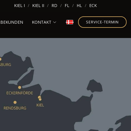
KIEL I
KIEL II
RD
FL
HL
ECK
RBEKUNDEN
KONTAKT
SERVICE-TERMIN