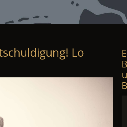
tschuldigung! Lo
E
B
B