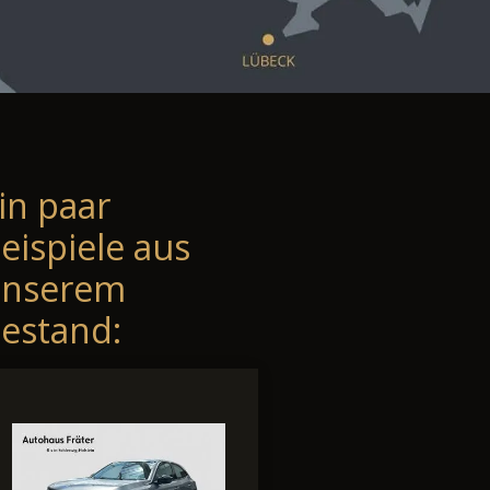
in paar
eispiele aus
unserem
estand: