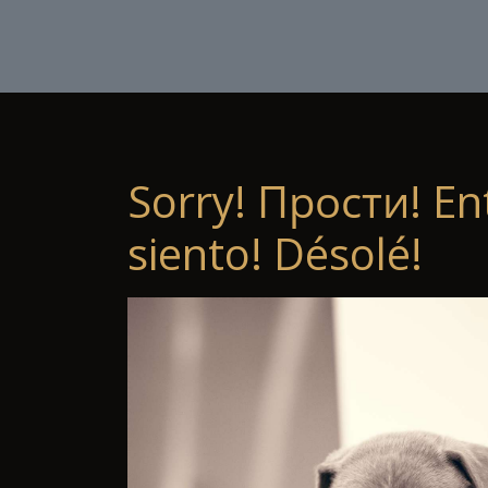
Sorry! Прости! En
siento! Désolé!