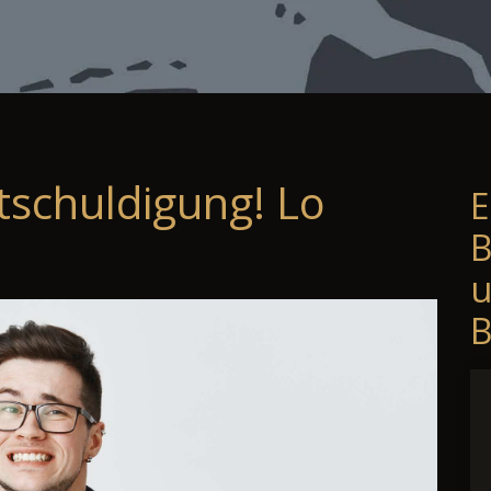
tschuldigung! Lo
E
B
B