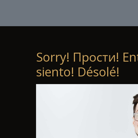
Sorry! Прости! En
siento! Désolé!