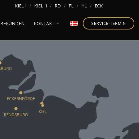
KIEL I
KIEL II
RD
FL
HL
ECK
RBEKUNDEN
KONTAKT
SERVICE-TERMIN