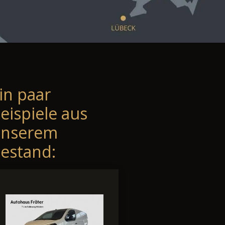
in paar
eispiele aus
unserem
estand: