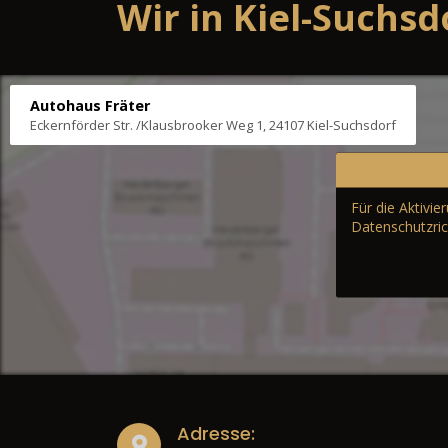
Wir in Kiel-Suchsd
Autohaus Fräter
Eckernförder Str. /Klausbrooker Weg 1, 24107 Kiel-Suchsdorf
Für die Aktivi
Datenschutzric
Adresse: