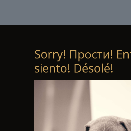
Sorry! Прости! En
siento! Désolé!