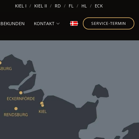
KIEL I
KIEL II
RD
FL
HL
ECK
RBEKUNDEN
KONTAKT
SERVICE-TERMIN