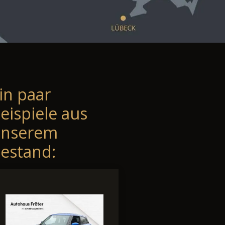
in paar
eispiele aus
unserem
estand: