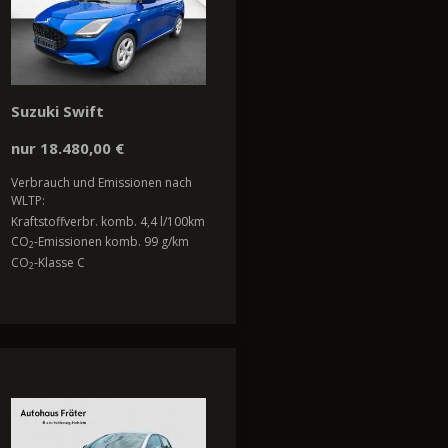
Suzuki Swift
nur 18.480,00 €
Verbrauch und Emissionen nach
WLTP:
Kraftstoffverbr. komb. 4,4 l/100km
CO
-Emissionen komb. 99 g/km
2
CO
-Klasse C
2