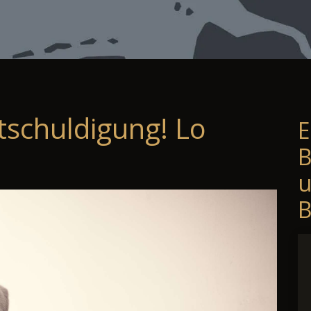
tschuldigung! Lo
E
B
B