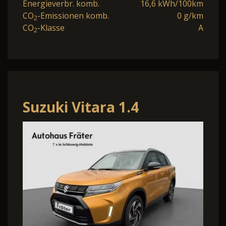
Energieverbr. komb.
16,6 kWh/100km
CO
-Emissionen komb.
0 g/km
2
CO
-Klasse
A
2
Suzuki Vitara 1.4
Comfort+ AHK Panorama
NAVI