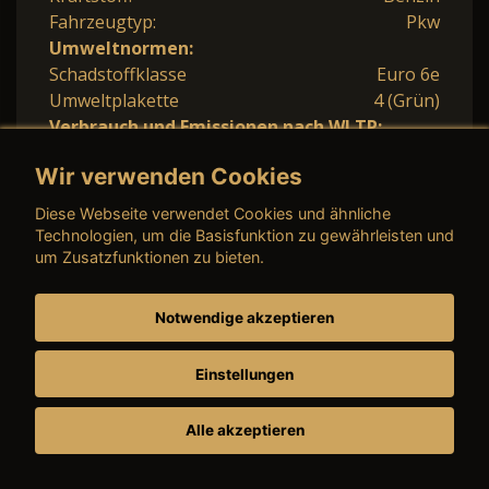
Fahrzeugtyp:
Pkw
Umweltnormen:
Schadstoffklasse
Euro 6e
Umweltplakette
4 (Grün)
Verbrauch und Emissionen nach WLTP:
Kraftstoffverbr. komb.
5,3 l/100km
Wir verwenden Cookies
CO
-Emissionen komb.
120 g/km
2
CO
-Klasse
D
2
Diese Webseite verwendet Cookies und ähnliche
Technologien, um die Basisfunktion zu gewährleisten und
um Zusatzfunktionen zu bieten.
Notwendige akzeptieren
Opel Grandland (X)
Einstellungen
Grandland 1.2 Ultimate
Alle akzeptieren
Allwetter Matrix Head-Up