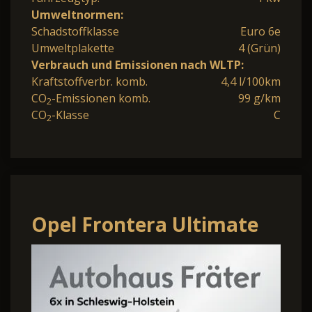
Umweltnormen:
Schadstoffklasse
Euro 6e
Umweltplakette
4 (Grün)
Verbrauch und Emissionen nach WLTP:
Kraftstoffverbr. komb.
4,4 l/100km
CO
-Emissionen komb.
99 g/km
2
CO
-Klasse
C
2
Opel Frontera Ultimate
Hybrid 81 KW eDCT