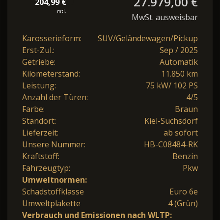
27.979,00 €
204,99 €
mtl.
MwSt. ausweisbar
Karosserieform:
SUV/Geländewagen/Pickup
Erst-Zul.:
Sep / 2025
Getriebe:
Automatik
Kilometerstand:
11.850 km
Leistung:
75 kW/ 102 PS
Anzahl der Türen:
4/5
Farbe:
Braun
Standort:
Kiel-Suchsdorf
Lieferzeit:
ab sofort
Unsere Nummer:
HB-C08484-RK
Kraftstoff:
Benzin
Fahrzeugtyp:
Pkw
Umweltnormen:
Schadstoffklasse
Euro 6e
Umweltplakette
4 (Grün)
Verbrauch und Emissionen nach WLTP: