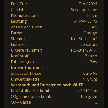
Erst-Zul.:
Feb / 2026
Getriebe:
Schaltgetriebe
Kilometerstand:
10 km
Leistung:
61 kW/ 83 PS
Anzahl der Türen:
4/5
Farbe:
Orange
Standort:
Kiel-Suchsdorf
Lieferzeit:
ab sofort
Unsere Nummer:
HB-201498-RK
Kraftstoff:
Benzin
Fahrzeugtyp:
Pkw
Umweltnormen:
Schadstoffklasse
Euro 6e
Umweltplakette
4 (Grün)
Verbrauch und Emissionen nach WLTP:
Kraftstoffverbr. komb.
4,7 l/100km
CO
-Emissionen komb.
106 g/km
2
CO
-Klasse
C
2