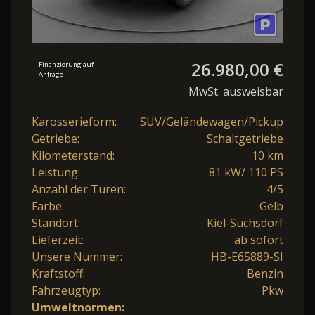
26.980,00 €
Finanzierung auf
Anfrage
MwSt. ausweisbar
Karosserieform:
SUV/Geländewagen/Pickup
Getriebe:
Schaltgetriebe
Kilometerstand:
10 km
Leistung:
81 kW/ 110 PS
Anzahl der Türen:
4/5
Farbe:
Gelb
Standort:
Kiel-Suchsdorf
Lieferzeit:
ab sofort
Unsere Nummer:
HB-E65889-SI
Kraftstoff:
Benzin
Fahrzeugtyp:
Pkw
Umweltnormen: