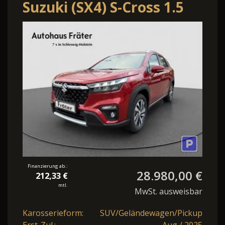
Suzuki (SX4) S-Cross 1.5
Comfort+ AllGrip AT
Allwetter AHK
Finanzierung ab.:
28.980,00 €
212,33 €
mtl.
MwSt. ausweisbar
Karosserieform:
SUV/Geländewagen/Pickup
Erst-Zul.:
Aug / 2025