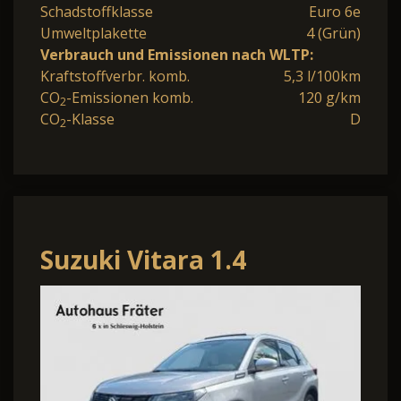
Schadstoffklasse
Euro 6e
Umweltplakette
4 (Grün)
Verbrauch und Emissionen nach WLTP:
Kraftstoffverbr. komb.
5,3 l/100km
CO
-Emissionen komb.
120 g/km
2
CO
-Klasse
D
2
Suzuki Vitara 1.4
Comfort+ Navi Kamera
Sitzheizung