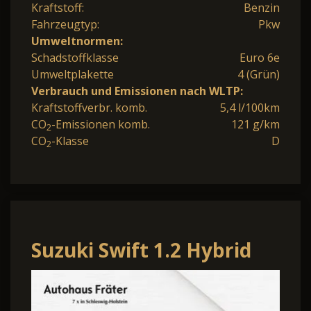
Kraftstoff:
Benzin
Fahrzeugtyp:
Pkw
Umweltnormen:
Schadstoffklasse
Euro 6e
Umweltplakette
4 (Grün)
Verbrauch und Emissionen nach WLTP:
Kraftstoffverbr. komb.
5,4 l/100km
CO
-Emissionen komb.
121 g/km
2
CO
-Klasse
D
2
Suzuki Swift 1.2 Hybrid
Comfort | LED | ACC |
PDC