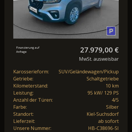
27.979,00 €
Finanzierung auf
Anfrage
MwSt. ausweisbar
Karosserieform:
SUV/Geländewagen/Pickup
Getriebe:
Schaltgetriebe
Kilometerstand:
10 km
Leistung:
95 kW/ 129 PS
Anzahl der Türen:
4/5
Farbe:
Silber
Standort:
Kiel-Suchsdorf
Lieferzeit:
ab sofort
Unsere Nummer:
HB-C38696-SI