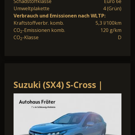
Schadstoffklasse
Euro 6e
Umweltplakette
4 (Grün)
Verbrauch und Emissionen nach WLTP:
Kraftstoffverbr. komb.
5,3 l/100km
CO
-Emissionen komb.
120 g/km
2
CO
-Klasse
D
2
Suzuki (SX4) S-Cross |
Navi | LED | Sitzheizung