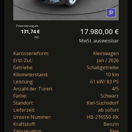
Finanzierung ab.:
17.980,00 €
131,74 €
mtl.
MwSt. ausweisbar
Karosserieform:
Kleinwagen
Erst-Zul.:
Jan / 2026
Getriebe:
Schaltgetriebe
Kilometerstand:
10 km
Leistung:
61 kW/ 83 PS
Anzahl der Türen:
4/5
Farbe:
Schwarz
Standort:
Kiel-Suchsdorf
Lieferzeit:
ab sofort
Unsere Nummer:
HB-216550-RK
Kraftstoff:
Benzin
Fahrzeugtyp:
Pkw