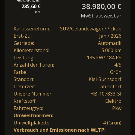
Finanzierung ab.:
38.980,00 €
285,60 €
mtl.
MwSt. ausweisbar
Karosserieform:
SUV/Geländewagen/Pickup
Erst-Zul.:
Jan / 2026
Getriebe:
Automatik
Kilometerstand:
5.000 km
Leistung:
135 kW/ 184 PS
Anzahl der Türen:
4/5
Farbe:
Grün
Standort:
Kiel-Suchsdorf
Lieferzeit:
ab sofort
Unsere Nummer:
HB-107833-SI
Kraftstoff:
Elektro
Fahrzeugtyp:
Pkw
Umweltnormen:
Umweltplakette
4 (Grün)
Verbrauch und Emissionen nach WLTP: