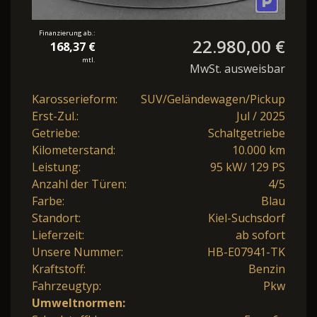
Finanzierung ab.:
22.980,00 €
168,37 €
mtl.
MwSt. ausweisbar
Karosserieform:
SUV/Geländewagen/Pickup
Erst-Zul.:
Jul / 2025
Getriebe:
Schaltgetriebe
Kilometerstand:
10.000 km
Leistung:
95 kW/ 129 PS
Anzahl der Türen:
4/5
Farbe:
Blau
Standort:
Kiel-Suchsdorf
Lieferzeit:
ab sofort
Unsere Nummer:
HB-E07941-TK
Kraftstoff:
Benzin
Fahrzeugtyp:
Pkw
Umweltnormen: