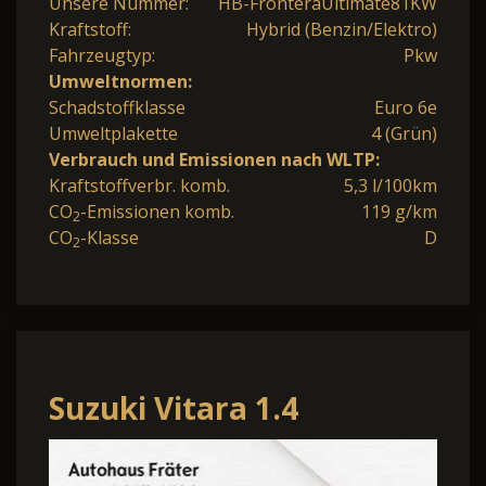
Unsere Nummer:
HB-FronteraUltimate81KW
Kraftstoff:
Hybrid (Benzin/Elektro)
Fahrzeugtyp:
Pkw
Umweltnormen:
Schadstoffklasse
Euro 6e
Umweltplakette
4 (Grün)
Verbrauch und Emissionen nach WLTP:
Kraftstoffverbr. komb.
5,3 l/100km
CO
-Emissionen komb.
119 g/km
2
CO
-Klasse
D
2
Suzuki Vitara 1.4
Comfort+ | ALLWETTER |