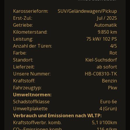
Karosserieform:
SUV/Geländewagen/Pickup
Erst-Zul.:
Jul / 2025
Getriebe:
Automatik
Kilometerstand:
9.850 km
Leistung:
75 kW/ 102 PS
Anzahl der Türen:
4/5
Farbe:
Rot
Standort:
Kiel-Suchsdorf
Lieferzeit:
ab sofort
Unsere Nummer:
HB-C08310-TK
Kraftstoff:
Benzin
Fahrzeugtyp:
Pkw
Umweltnormen:
Schadstoffklasse
Euro 6e
Umweltplakette
4 (Grün)
Verbrauch und Emissionen nach WLTP:
Kraftstoffverbr. komb.
5,1 l/100km
CO
-Emissionen komb.
116 g/km