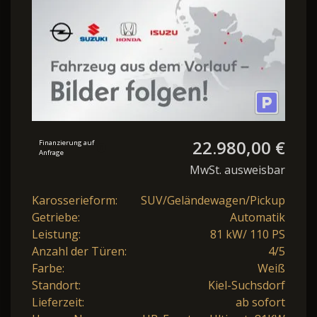
22.980,00 €
Finanzierung auf
Anfrage
MwSt. ausweisbar
Karosserieform:
SUV/Geländewagen/Pickup
Getriebe:
Automatik
Leistung:
81 kW/ 110 PS
Anzahl der Türen:
4/5
Farbe:
Weiß
Standort:
Kiel-Suchsdorf
Lieferzeit:
ab sofort