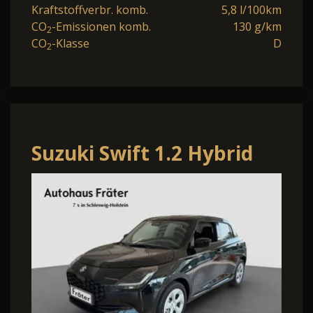
Kraftstoffverbr. komb.
5,8 l/100km
CO
-Emissionen komb.
130 g/km
2
CO
-Klasse
D
2
Suzuki Swift 1.2 Hybrid
Comfort | LED | ACC |
PDC