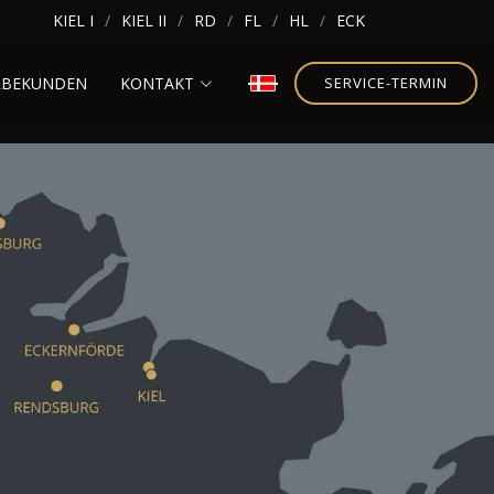
KIEL I
KIEL II
RD
FL
HL
ECK
RBEKUNDEN
KONTAKT
SERVICE-TERMIN