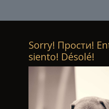
Sorry! Прости! En
siento! Désolé!