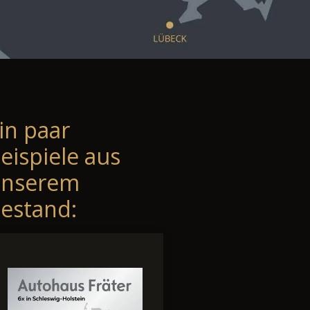
in paar
eispiele aus
unserem
estand: