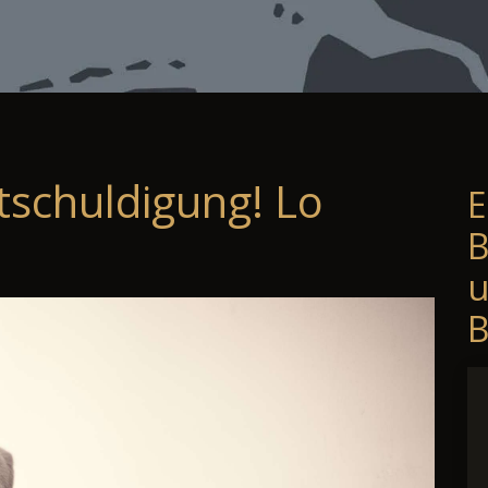
tschuldigung! Lo
E
B
B