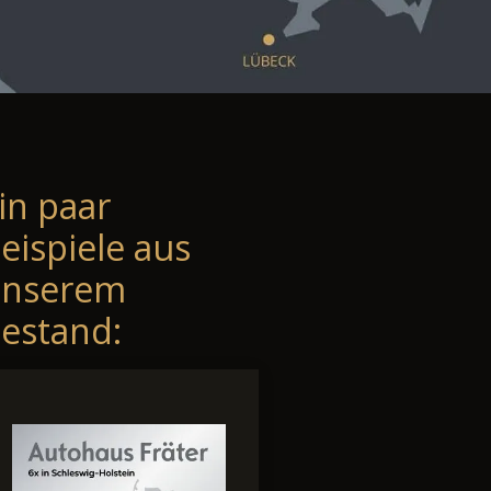
in paar
eispiele aus
unserem
estand: