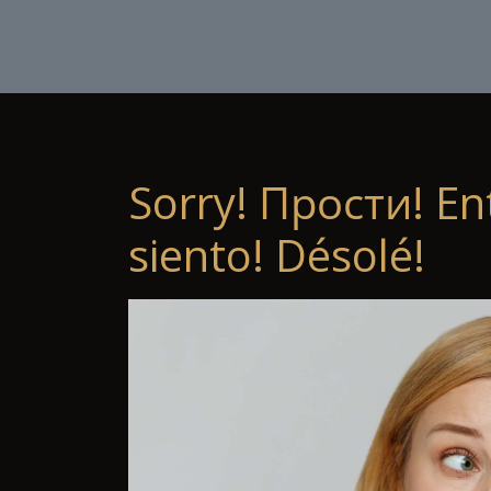
Sorry! Прости! En
siento! Désolé!