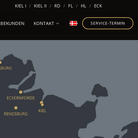
KIEL I
KIEL II
RD
FL
HL
ECK
RBEKUNDEN
KONTAKT
SERVICE-TERMIN