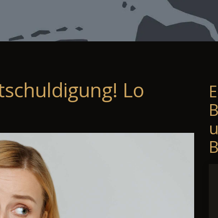
tschuldigung! Lo
E
B
B