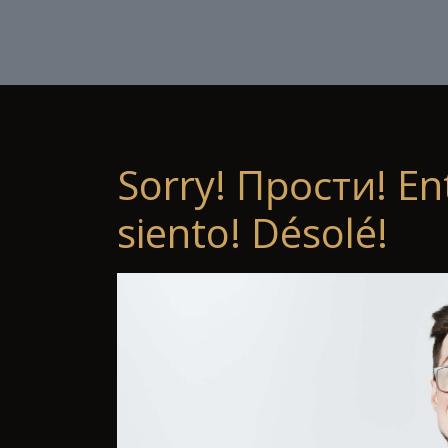
Sorry! Прости! En
siento! Désolé!