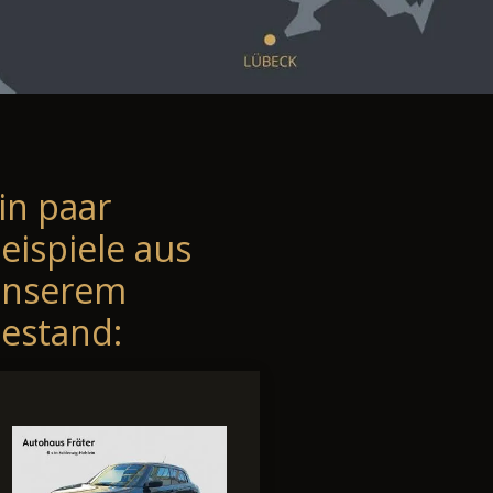
in paar
eispiele aus
unserem
estand: