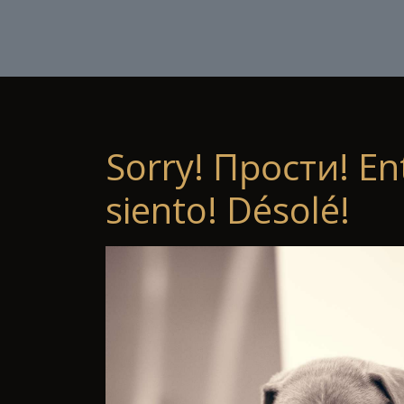
Sorry! Прости! En
siento! Désolé!