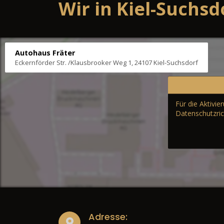
Wir in Kiel-Suchsd
Autohaus Fräter
Eckernförder Str. /Klausbrooker Weg 1, 24107 Kiel-Suchsdorf
Für die Aktivi
Datenschutzric
Adresse: