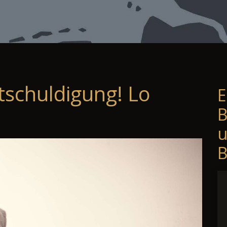
tschuldigung! Lo
E
B
B