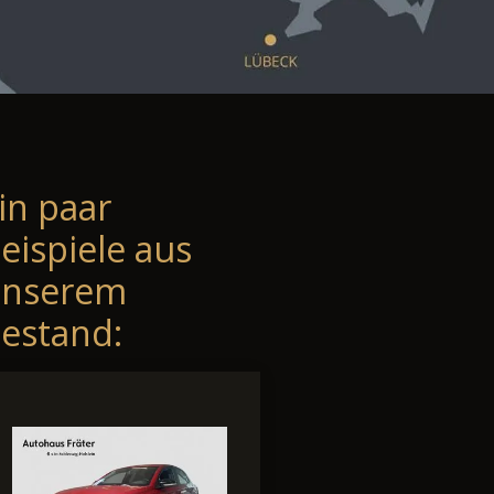
in paar
eispiele aus
unserem
estand: