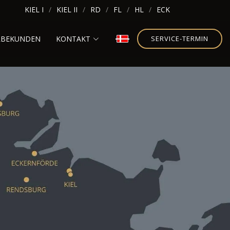
KIEL I
KIEL II
RD
FL
HL
ECK
RBEKUNDEN
KONTAKT
SERVICE-TERMIN