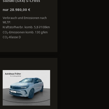
Suzuki (SX4) S-Cross
nur 28.980,00 €
Verbrauch und Emissionen nach
WLTP:
Kraftstoffverbr. komb. 5,8 l/100km
CO
-Emissionen komb. 130 g/km
2
CO
-Klasse D
2