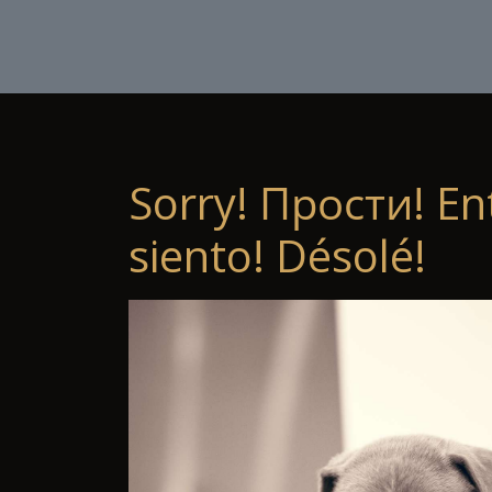
Sorry! Прости! En
siento! Désolé!