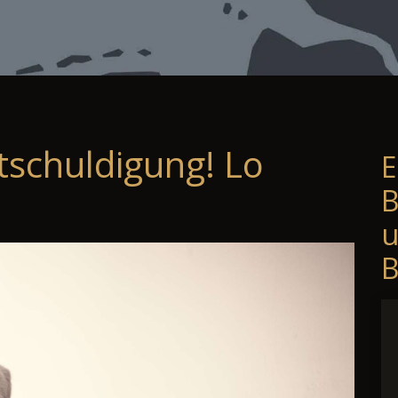
tschuldigung! Lo
E
B
B