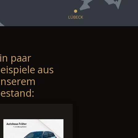
in paar
eispiele aus
unserem
estand: