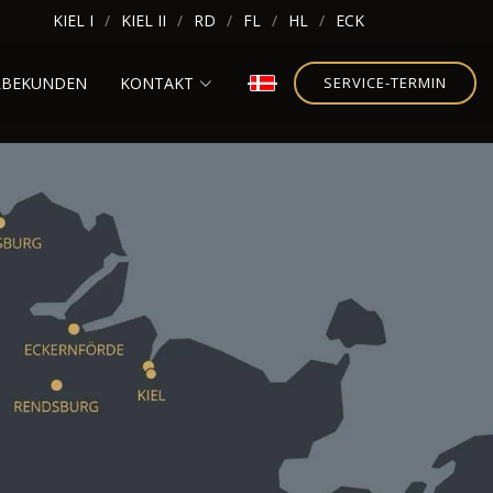
KIEL I
KIEL II
RD
FL
HL
ECK
RBEKUNDEN
KONTAKT
SERVICE-TERMIN