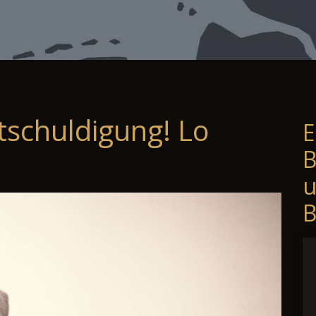
tschuldigung! Lo
E
B
B