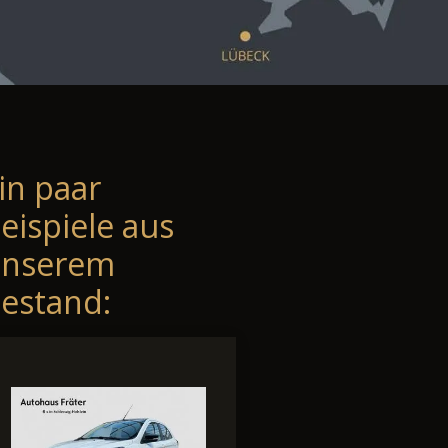
in paar
eispiele aus
unserem
estand: