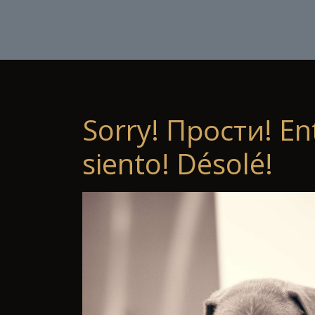
Sorry! Прости! En
siento! Désolé!