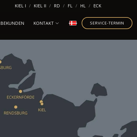
KIEL I
KIEL II
RD
FL
HL
ECK
RBEKUNDEN
KONTAKT
SERVICE-TERMIN