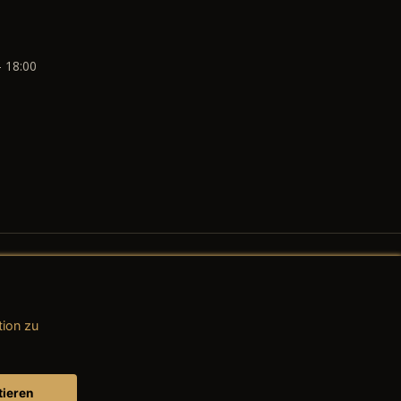
- 18:00
tion zu
AGB (Teile & Zubehör)
AGB (Dienstleistungen)
tieren