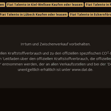
sen
Fiat Talento in Kiel-Wellsee Kaufen oder leasen
Fiat Talento in
Fiat Talento in Lübeck Kaufen oder leasen
Fiat Talento in Eckernfö
Irrtum und Zwischenverkauf vorbehalten.
2
llen Kraftstoffverbrauch und zu den offiziellen spezifischen CO
-
eitfaden über den offiziellen Kraftstoffverbrauch, die offiziell
w' entnommen werden, der an allen Verkaufsstellen und bei der
unentgeltlich erhältlich ist unter www.dat.de.