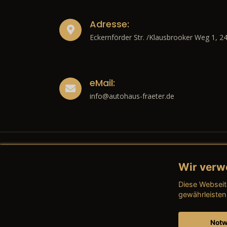
Adresse:
Eckernförder Str. /Klausbrooker Weg 1, 2
eMail:
info@autohaus-fraeter.de
Wir verw
Recht
Diese Webseit
→ Imp
gewährleisten
→ Date
Notw