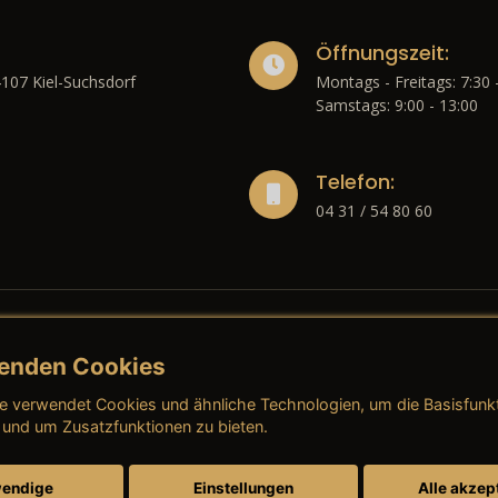
Öffnungszeit:
4107 Kiel-Suchsdorf
Montags - Freitags: 7:30 
Samstags: 9:00 - 13:00
Telefon:
04 31 / 54 80 60
enden Cookies
liches
e verwendet Cookies und ähnliche Technologien, um die Basisfunk
ressum
→ AGB (Neuwagen)
→ 
 und um Zusatzfunktionen zu bieten.
nschutzerklärung
→ AGB (Gebrauchtwagen)
→ 
endige
Einstellungen
Alle akzep