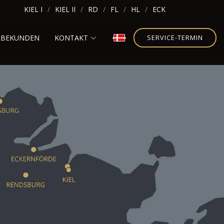
KIEL I
KIEL II
RD
FL
HL
ECK
RBEKUNDEN
KONTAKT
SERVICE-TERMIN