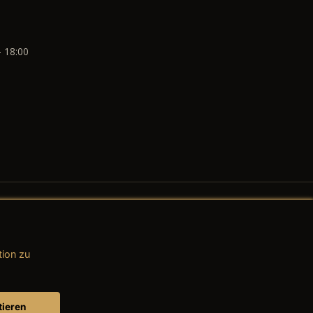
- 18:00
tion zu
AGB (Teile & Zubehör)
AGB (Dienstleistungen)
tieren