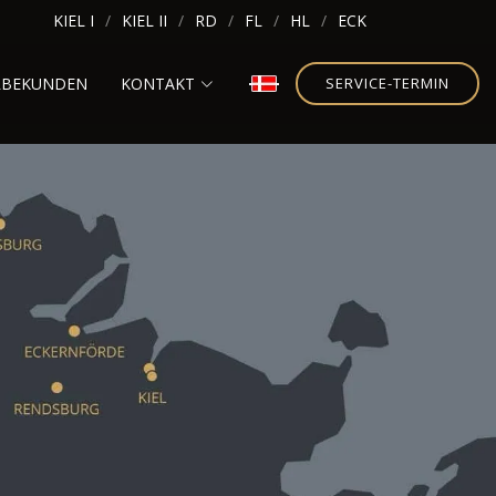
KIEL I
KIEL II
RD
FL
HL
ECK
RBEKUNDEN
KONTAKT
SERVICE-TERMIN