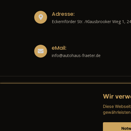
Adresse:
Eckernförder Str. /Klausbrooker Weg 1, 2
eMail:
info@autohaus-fraeter.de
Wir verw
Recht
Diese Webseit
→ Imp
gewährleisten
→ Date
Notw