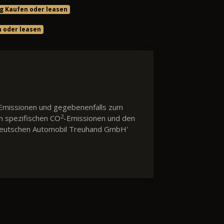
g Kaufen oder leasen
n oder leasen
Emissionen und gegebenenfalls zum
2
en spezifischen CO
-Emissionen und den
 'Deutschen Automobil Treuhand GmbH'