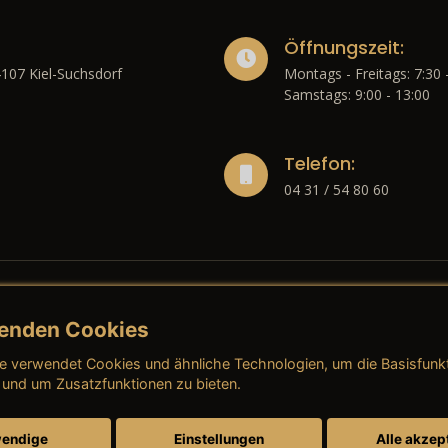
Öffnungszeit:
4107 Kiel-Suchsdorf
Montags - Freitags: 7:30 
Samstags: 9:00 - 13:00
Telefon:
04 31 / 54 80 60
enden Cookies
liches
e verwendet Cookies und ähnliche Technologien, um die Basisfunk
ressum
→ AGB (Neuwagen)
→ 
 und um Zusatzfunktionen zu bieten.
nschutzerklärung
→ AGB (Gebrauchtwagen)
→ 
endige
Einstellungen
Alle akzep