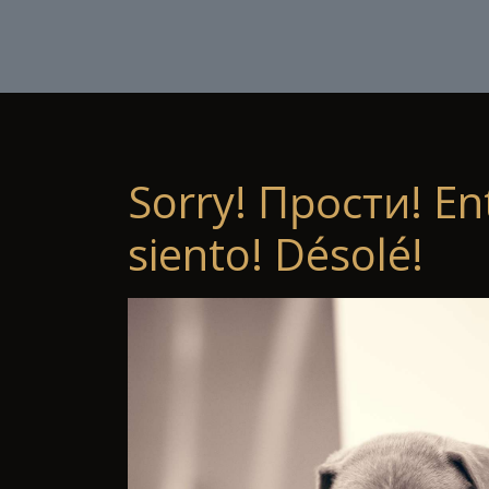
Sorry! Прости! En
siento! Désolé!