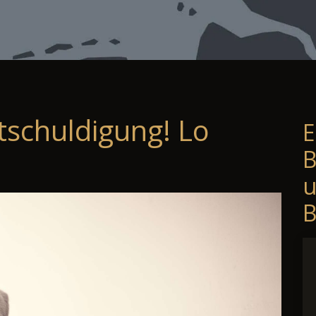
tschuldigung! Lo
E
B
B