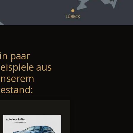
in paar
eispiele aus
unserem
estand: