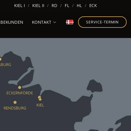
KIEL I
KIEL II
RD
FL
HL
ECK
RBEKUNDEN
KONTAKT
SERVICE-TERMIN