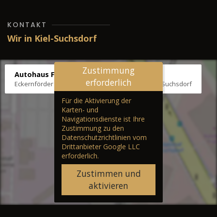
KONTAKT
Wir in Kiel-Suchsdorf
Zustimmung
Autohaus Fräter
erforderlich
Eckernförder Str. /Klausbrooker Weg 1, 24107 Kiel-Suchsdorf
Für die Aktivierung der
Karten- und
Navigationsdienste ist Ihre
Zustimmung zu den
Datenschutzrichtlinien vom
Drittanbieter Google LLC
erforderlich.
Zustimmen und
aktivieren