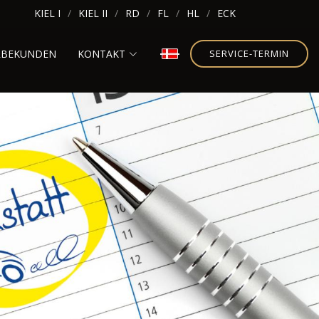
KIEL I
KIEL II
RD
FL
HL
ECK
RBEKUNDEN
KONTAKT
SERVICE-TERMIN