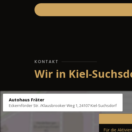
KONTAKT
Wir in Kiel-Suchsd
Autohaus Fräter
Eckernförder Str. /Klausbrooker Weg 1, 24107 Kiel-Suchsdorf
Für die Aktivi