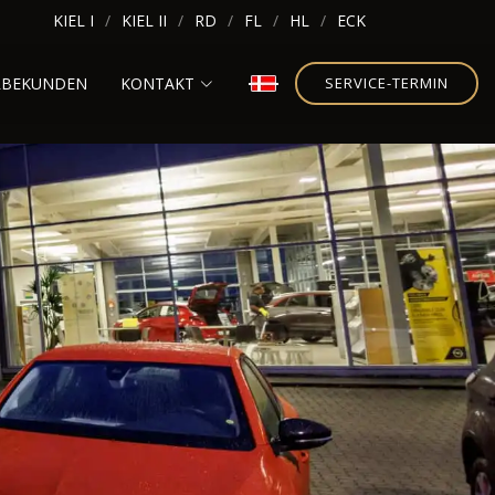
KIEL I
KIEL II
RD
FL
HL
ECK
RBEKUNDEN
KONTAKT
SERVICE-TERMIN